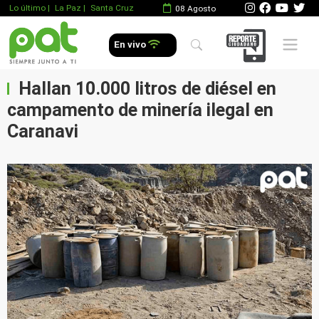
Lo último
|
La Paz |
Santa Cruz
08 Agosto
Mobile 
En vivo
Hallan 10.000 litros de diésel en
campamento de minería ilegal en
Caranavi