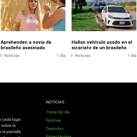
Aprehenden a novia de
Hallan vehículo usado en el
brasileño asesinado
sicariato de un brasileño
Noticias
1 día
Noticias
1 día
NOTICIAS
Tema del día
n cada lugar
Noticias
 sobre la
Deportes
 la pantalla
Espectáculos