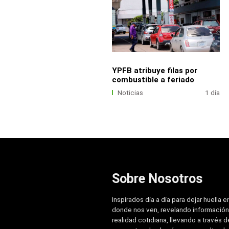
YPFB atribuye filas por
combustible a feriado
Noticias
1 día
Sobre Nosotros
Inspirados día a día para dejar huella e
donde nos ven, revelando información
realidad cotidiana, llevando a través de