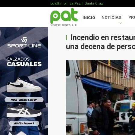
Lo último
|
La Paz |
Santa Cruz
NOTICIAS
PR
INICIO
Incendio en restau
una decena de pers