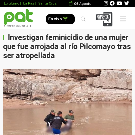
Lo último
|
La Paz |
Santa Cruz
06 Agosto
Mobile 
En vivo
Investigan feminicidio de una mujer
que fue arrojada al río Pilcomayo tras
ser atropellada