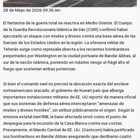
28 de Mayo de 2026 09:36 am
El fantasma de la guerra total se reactiva en Medio Oriente. El Cuerpo
de la Guardia Revolucionaria Islámica de Irán (CGRI) confirmó haber
ejecutado un ataque con misiles y drones contra una base aérea de las
fuerzas de los Estados Unidos en la región. La ofensiva militar de
Teherán surge como represalia directa a los recientes bombardeos
perpetrados por Washington en la ciudad portuaria de Bandar Abbas, al
sur de la nación islámica, poniendo en máximo riesgo el frágil alto el
fuego que sostenían ambas potencias.
Si bien el comando iraní no precisó la ubicación exacta del enclave
norteamericano atacado, el gobierno de Kuwait país que alberga
importantes instalaciones militares de EE. UU reportó de manera oficial
que sus sistemas de defensa aérea interceptaron "amenazas de
misiles y drones hostiles", sin atribuir públicamente el origen. Según la
emisora estatal iraní IRIB, la base afectada sirvió como el punto de
despegue para la incursión de la Casa Blanca contra sus costas.
Previamente, el Mando Central de EE. UU. (Centcom) había justificado
sus bombardeos en Bandar Abbas asegurando que derribaron cuatro