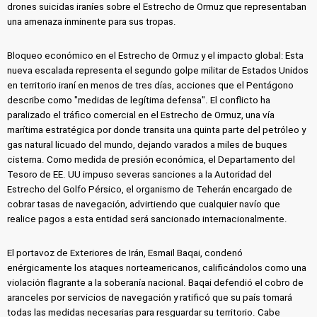
drones suicidas iraníes sobre el Estrecho de Ormuz que representaban
una amenaza inminente para sus tropas.
Bloqueo económico en el Estrecho de Ormuz y el impacto global: Esta
nueva escalada representa el segundo golpe militar de Estados Unidos
en territorio iraní en menos de tres días, acciones que el Pentágono
describe como "medidas de legítima defensa". El conflicto ha
paralizado el tráfico comercial en el Estrecho de Ormuz, una vía
marítima estratégica por donde transita una quinta parte del petróleo y
gas natural licuado del mundo, dejando varados a miles de buques
cisterna. Como medida de presión económica, el Departamento del
Tesoro de EE. UU impuso severas sanciones a la Autoridad del
Estrecho del Golfo Pérsico, el organismo de Teherán encargado de
cobrar tasas de navegación, advirtiendo que cualquier navío que
realice pagos a esta entidad será sancionado internacionalmente.
El portavoz de Exteriores de Irán, Esmail Baqai, condenó
enérgicamente los ataques norteamericanos, calificándolos como una
violación flagrante a la soberanía nacional. Baqai defendió el cobro de
aranceles por servicios de navegación y ratificó que su país tomará
todas las medidas necesarias para resguardar su territorio. Cabe