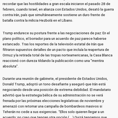
recordar que las hostilidades a gran escala iniciaron el pasado 28 de
febrero, cuando Israel, en alianza con Estados Unidos, desató la guerra
contra Irán, país que simultáneamente sostiene un duro frente de
batalla contra la milicia Hezbolá en el Líbano.
Trump endurece su postura frente a las negociaciones de paz: En el
plano político, el borrador para un acuerdo de paz parece haberse
estancado. Tras los reportes de la televisión estatal de Irán que
filtraron supuestos detalles de un pacto que incluía la reapertura de
Ormuz y la retirada total de las tropas norteamericanas, la Casa Blanca
reaccionó con dureza tildando la publicación como una "mentira
absoluta".
Durante una reunión de gabinete, el presidente de Estados Unidos,
Donald Trump, adoptó un tono desafiante y aseguró que Irán está
negociando desde una posición de extrema debilidad. El mandatario
advirtió que la estrategia bélica de su administración no se verá
frenada por las próximas elecciones legislativas de noviembre y
amenazó con retomar una campaña de bombardeos masivos si
Teherán no cede a sus exigencias. “Ellos solo quieren llegar a un
acuerdo; no creo que tengan otra opción (...) Quizá tengamos que