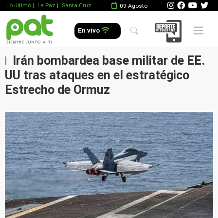
Lo último
|
La Paz |
Santa Cruz
09 Agosto
Mobile 
En vivo
Irán bombardea base militar de EE.
UU tras ataques en el estratégico
Estrecho de Ormuz