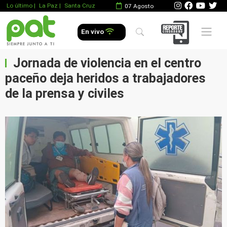
Lo último
|
La Paz |
Santa Cruz
07 Agosto
Mobile 
En vivo
Jornada de violencia en el centro
paceño deja heridos a trabajadores
de la prensa y civiles