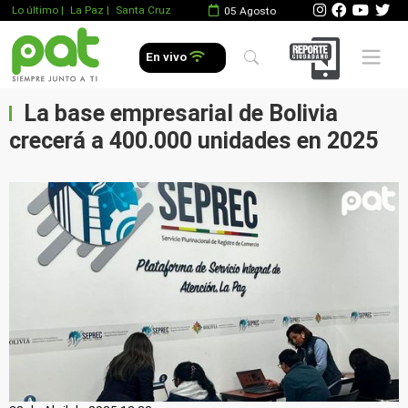
Lo último
|
La Paz |
Santa Cruz
05 Agosto
Mobile 
En vivo
La base empresarial de Bolivia
crecerá a 400.000 unidades en 2025