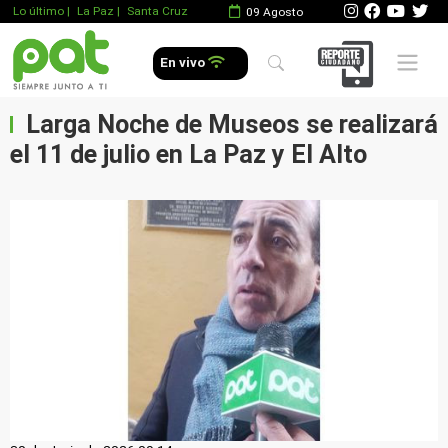
Lo último
|
La Paz |
Santa Cruz
09 Agosto
Mobile 
En vivo
Larga Noche de Museos se realizará
el 11 de julio en La Paz y El Alto