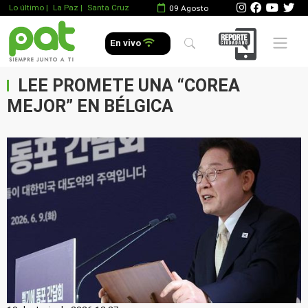
Lo último
|
La Paz |
Santa Cruz
09 Agosto
Mobile 
En vivo
LEE PROMETE UNA “COREA
MEJOR” EN BÉLGICA