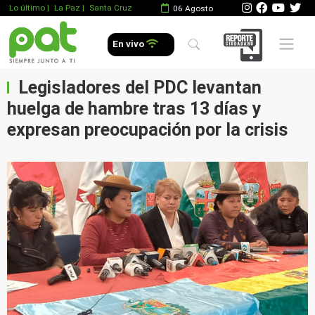
Lo último
|
La Paz |
Santa Cruz
06 Agosto
Mobile 
En vivo
Legisladores del PDC levantan
huelga de hambre tras 13 días y
expresan preocupación por la crisis