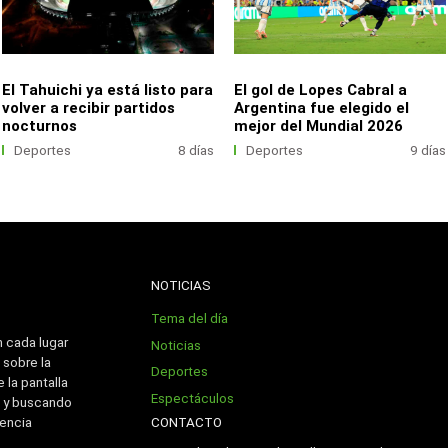
El Tahuichi ya está listo para
El gol de Lopes Cabral a
volver a recibir partidos
Argentina fue elegido el
nocturnos
mejor del Mundial 2026
Deportes
8 días
Deportes
9 días
NOTICIAS
Tema del día
n cada lugar
Noticias
 sobre la
Deportes
 la pantalla
Espectáculos
 y buscando
CONTACTO
iencia