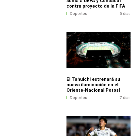
suma a UEFA y Concacaf
contra proyecto de la FIFA
Deportes
5 días
El Tahuichi estrenará su
nueva iluminación en el
Oriente-Nacional Potosí
Deportes
7 días