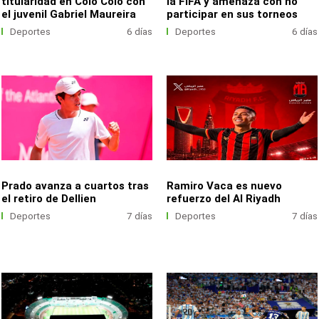
titularidad en Colo Colo con
la FIFA y amenaza con no
el juvenil Gabriel Maureira
participar en sus torneos
Deportes
6 días
Deportes
6 días
Prado avanza a cuartos tras
Ramiro Vaca es nuevo
el retiro de Dellien
refuerzo del Al Riyadh
Deportes
7 días
Deportes
7 días