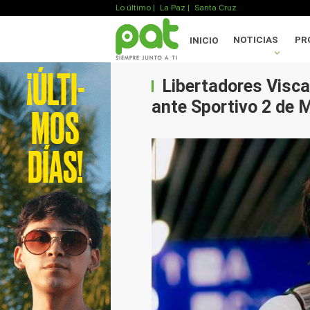
Lo último
|
La Paz |
Santa Cruz
NOTICIAS
PR
INICIO
Libertadores Visca
ante Sportivo 2 de 