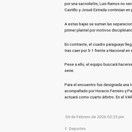
por una sacroileítis, Luis Ramos no se
Castillo y Josué Estrada continúan en
A estas bajas se suman las separacio
primer plantel por motivos disciplinari
En contraste, el cuadro paraguayo lle
tras caer por 5-1 frente a Nacional en
Pese a ello, el equipo buscará hacerse
serie.
Para el encuentro fue designada una te
acompañado por Horacio Ferreiro y Pa
actuará como cuarto árbitro. En el VA
04 de Febrero de 2026 02:25 pm
Deportes