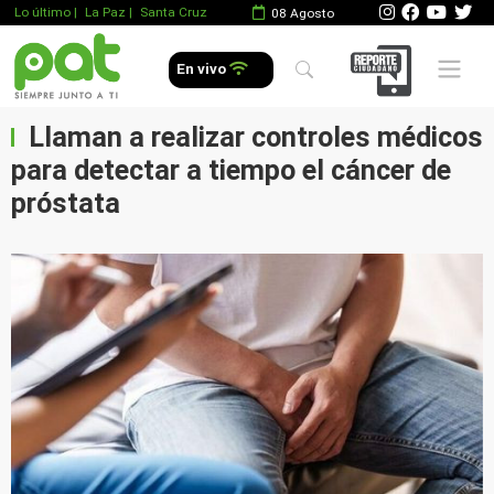
Lo último
|
La Paz |
Santa Cruz
08 Agosto
Mobile 
En vivo
Llaman a realizar controles médicos
para detectar a tiempo el cáncer de
próstata