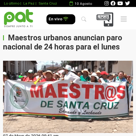
Lo último
|
La Paz |
Santa Cruz
10 Agosto
Mobile 
En vivo
Maestros urbanos anuncian paro
nacional de 24 horas para el lunes
07 de Mayo de 2026 09:41 am