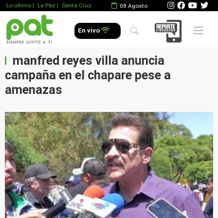
Lo último
|
La Paz |
Santa Cruz
08 Agosto
Mobile 
En vivo
manfred reyes villa anuncia
campaña en el chapare pese a
amenazas