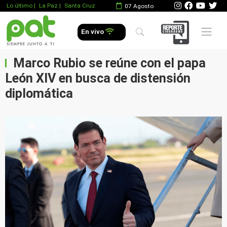
Lo último
|
La Paz |
Santa Cruz
07 Agosto
Mobile 
En vivo
Marco Rubio se reúne con el papa
León XIV en busca de distensión
diplomática