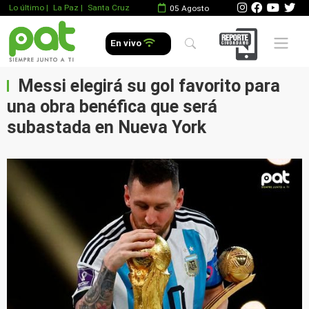
Lo último
|
La Paz |
Santa Cruz
05 Agosto
Mobile 
En vivo
Messi elegirá su gol favorito para
una obra benéfica que será
subastada en Nueva York