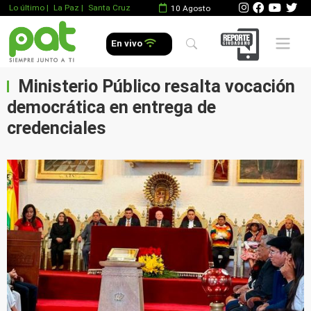
Lo último
|
La Paz |
Santa Cruz
10 Agosto
Mobile 
En vivo
Ministerio Público resalta vocación
democrática en entrega de
credenciales