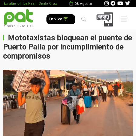
Lo último
|
La Paz |
Santa Cruz
08 Agosto
Mobile 
En vivo
Mototaxistas bloquean el puente de
Puerto Paila por incumplimiento de
compromisos