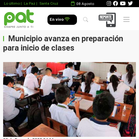
Lo último
|
La Paz |
Santa Cruz
08 Agosto
Mobile 
En vivo
Municipio avanza en preparación
para inicio de clases