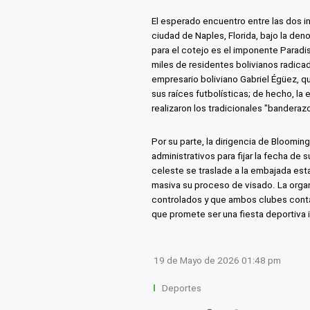
El esperado encuentro entre las dos i
ciudad de Naples, Florida, bajo la den
para el cotejo es el imponente Paradi
miles de residentes bolivianos radicad
empresario boliviano Gabriel Égüez, q
sus raíces futbolísticas; de hecho, la
realizaron los tradicionales "banderazo
Por su parte, la dirigencia de Bloomin
administrativos para fijar la fecha de 
celeste se traslade a la embajada es
masiva su proceso de visado. La orga
controlados y que ambos clubes contar
que promete ser una fiesta deportiva i
19 de Mayo de 2026 01:48 pm
Deportes