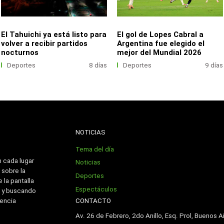
El Tahuichi ya está listo para
El gol de Lopes Cabral a
volver a recibir partidos
Argentina fue elegido el
nocturnos
mejor del Mundial 2026
Deportes
8 días
Deportes
9 días
NOTICIAS
Tema del día
n cada lugar
Noticias
 sobre la
Deportes
 la pantalla
Espectáculos
 y buscando
CONTACTO
iencia
Av. 26 de Febrero, 2do Anillo, Esq. Prol, Buenos Ai