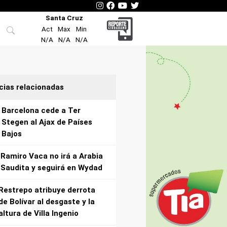
Santa Cruz
Act
Max
Min
N/A
N/A
N/A
cias relacionadas
Barcelona cede a Ter
Stegen al Ajax de Países
Bajos
Ramiro Vaca no irá a Arabia
Saudita y seguirá en Wydad
Restrepo atribuye derrota
de Bolívar al desgaste y la
altura de Villa Ingenio