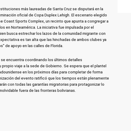
nstituciones más laureadas de Santa Cruz se disputará en la
ominación oficial de Copa Duplex Lehigh. El escenario elegido
se Coast Sports Complex, un recinto que apunta a congregar a
os en Norteamérica. La iniciativa fue impulsada por el
uien busca estrechar los lazos de la comunidad migrante con
 expectativa es tan alta que las hinchadas de ambos clubes ya
s" de apoyo en las calles de Florida.
g se encuentra coordinando los últimos detalles
su propio viaje a la sede de Gobierno. Se espera que el plantel
tadounidense en los próximos días para completar de forma
nización del evento ratificó que los tiempos están plenamente
án con todas las garantías migratorias para protagonizar lo
nolvidable fuera de las fronteras bolivianas.