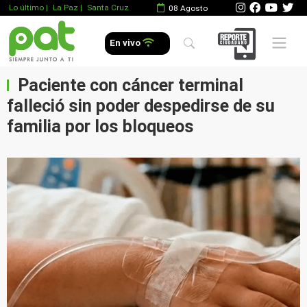
Lo último
|
La Paz |
Santa Cruz
08 Agosto
Mobile 
En vivo
Paciente con cáncer terminal
falleció sin poder despedirse de su
familia por los bloqueos