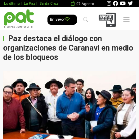
Lo último
|
La Paz |
Santa Cruz
07 Agosto
Mobile 
En vivo
Paz destaca el diálogo con
organizaciones de Caranavi en medio
de los bloqueos