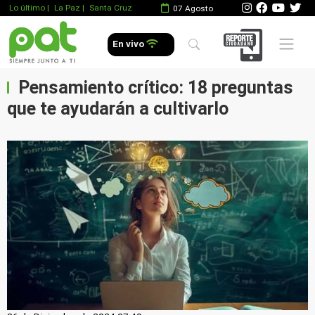
Lo último
|
La Paz |
Santa Cruz
07 Agosto
Mobile 
En vivo
Pensamiento crítico: 18 preguntas
que te ayudarán a cultivarlo