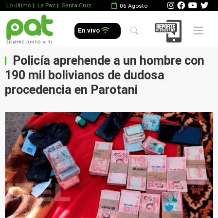
Lo último
|
La Paz |
Santa Cruz
06 Agosto
Mobile 
En vivo
Policía aprehende a un hombre con
190 mil bolivianos de dudosa
procedencia en Parotani