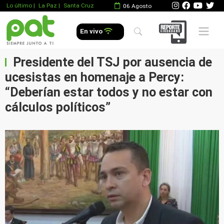
Lo último
|
La Paz |
Santa Cruz
06 Agosto
Mobile 
En vivo
Presidente del TSJ por ausencia de
ucesistas en homenaje a Percy:
“Deberían estar todos y no estar con
cálculos políticos”