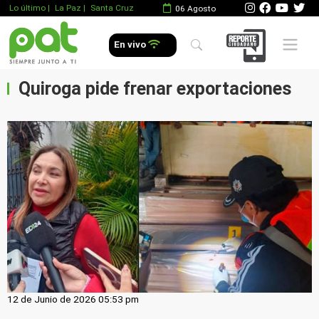
Lo último
|
La Paz |
Santa Cruz
06 Agosto
Mobile 
En vivo
Quiroga pide frenar exportaciones
12 de Junio de 2026 05:53 pm