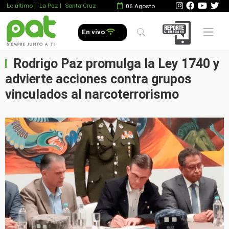
Lo último
|
La Paz |
Santa Cruz
06 Agosto
Mobile 
En vivo
Rodrigo Paz promulga la Ley 1740 y
advierte acciones contra grupos
vinculados al narcoterrorismo