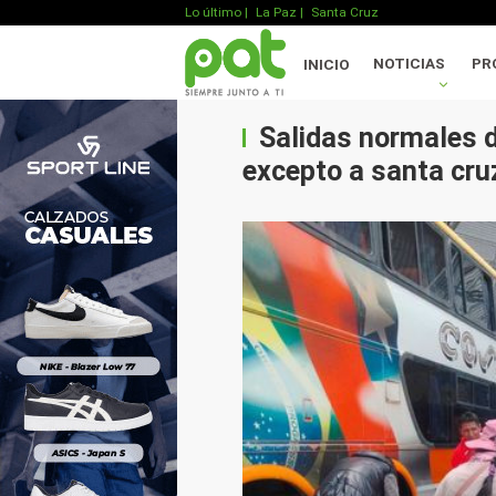
Lo último
|
La Paz |
Santa Cruz
NOTICIAS
PR
INICIO
Salidas normales de
excepto a santa cru