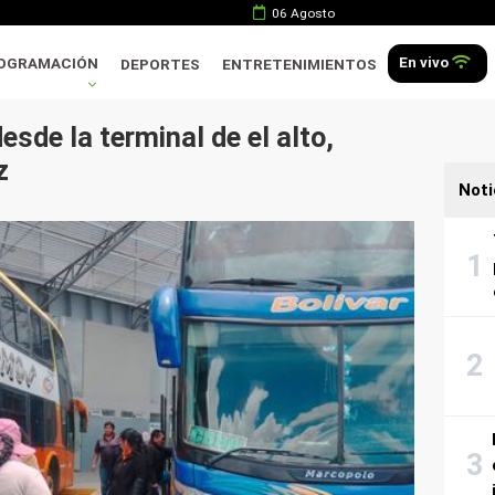
06 Agosto
En vivo
OGRAMACIÓN
DEPORTES
ENTRETENIMIENTOS
sde la terminal de el alto,
z
Noti