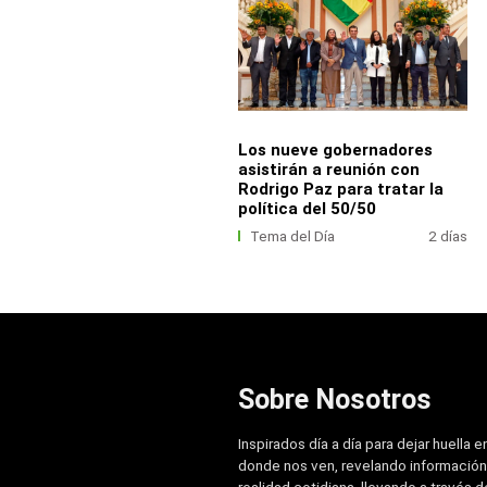
Los nueve gobernadores
asistirán a reunión con
Rodrigo Paz para tratar la
política del 50/50
Tema del Día
2 días
Sobre Nosotros
Inspirados día a día para dejar huella e
donde nos ven, revelando información