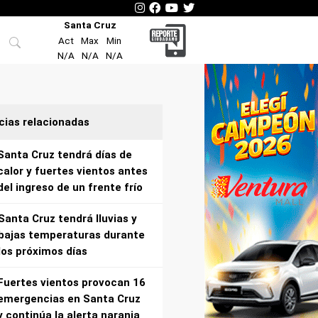
Santa Cruz
Act
Max
Min
N/A
N/A
N/A
cias relacionadas
Santa Cruz tendrá días de
calor y fuertes vientos antes
del ingreso de un frente frío
Santa Cruz tendrá lluvias y
bajas temperaturas durante
los próximos días
Fuertes vientos provocan 16
emergencias en Santa Cruz
y continúa la alerta naranja