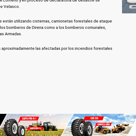
de Lomerío y en proceso de declaratoria de desastre se
de Velasco.
 están utilizando cisternas, camionetas forestales de ataque
a los bomberos de Direna como a los bomberos comunales,
rzas Armadas.
 aproximadamente las afectadas por los incendios forestales