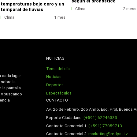
según el pronóstico
temperaturas bajo cero y un
Clima
2 mess
temporal de lluvias
Clima
1 mes
NOTICIAS
Tema del día
n cada lugar
Noticias
 sobre la
Deportes
 la pantalla
Espectáculos
 y buscando
CONTACTO
iencia
Av. 26 de Febrero, 2do Anillo, Esq. Prol, Buenos Ai
Reporte Ciudadano:
(+591) 62246333
Contacto Comercial 1:
(+591) 77059713
Contacto Comercial 2:
marketing@redpat.tv