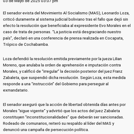
03 de Mayo de 2025 03:07 pm
El senador evista del Movimiento Al Socialismo (MAS), Leonardo Loza,
criticó duramente al sistema judicial boliviano tras el fallo que dejó sin
efecto la resolución que beneficiaba al expresidente Evo Morales en el
caso de trata de personas. “La justicia está desgraciando nuestro
país”, declaró en una conferencia de prensa realizada en Cocapata,
Trópico de Cochabamba.
Loza defendió la resolución emitida previamente por la jueza Lilian
Moreno, que anulaba la orden de aprehensión e imputación contra
Morales, y calificó de “irregular” la decisión posterior del juez Franz
Zabaleta, que suspendió dicha resolución. Según Loza, esta medida
responde a una “instrucción” del Gobierno para perseguir al
exmandatario.
El senador aseguró que la acción de libertad obtenida días antes por
Morales “sigue vigente” y advirtió que los actos del juez Zabaleta
constituyen “inconstitucionalidades” que deberán ser sancionadas.
Rodeado de comunarios, reiteró su respaldo al líder del MAS y
denunció una campaña de persecución política.