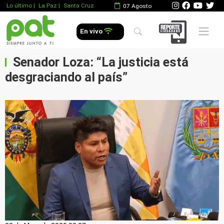
Lo último
|
La Paz |
Santa Cruz
07 Agosto
Mobile 
En vivo
Senador Loza: “La justicia está
desgraciando al país”