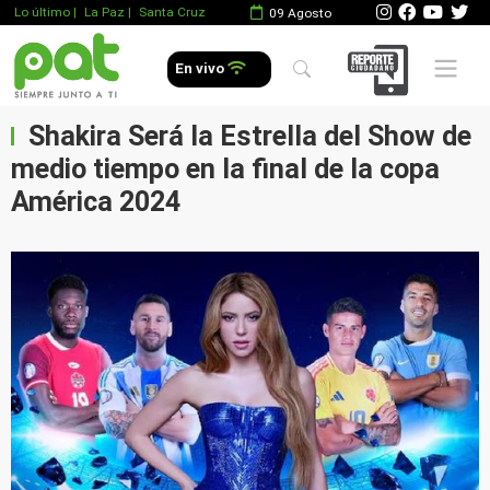
Lo último
|
La Paz |
Santa Cruz
09 Agosto
Mobile 
En vivo
Shakira Será la Estrella del Show de
medio tiempo en la final de la copa
América 2024