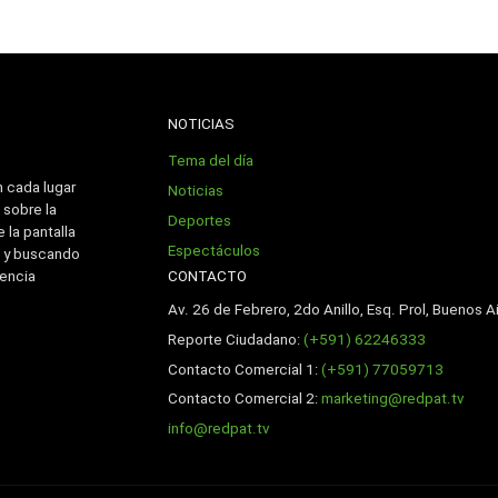
NOTICIAS
Tema del día
n cada lugar
Noticias
 sobre la
Deportes
 la pantalla
Espectáculos
 y buscando
CONTACTO
iencia
Av. 26 de Febrero, 2do Anillo, Esq. Prol, Buenos Ai
Reporte Ciudadano:
(+591) 62246333
Contacto Comercial 1:
(+591) 77059713
Contacto Comercial 2:
marketing@redpat.tv
info@redpat.tv