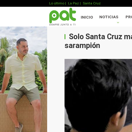
Lo último
|
La Paz |
Santa Cruz
NOTICIAS
PR
INICIO
Solo Santa Cruz ma
sarampión