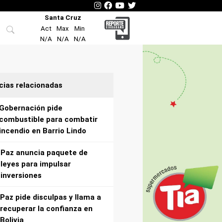
Santa Cruz
Act
Max
Min
N/A
N/A
N/A
cias relacionadas
Gobernación pide
combustible para combatir
incendio en Barrio Lindo
Paz anuncia paquete de
leyes para impulsar
inversiones
Paz pide disculpas y llama a
recuperar la confianza en
Bolivia