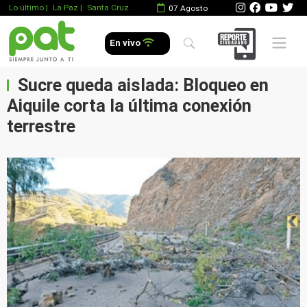
Lo último
|
La Paz |
Santa Cruz
07 Agosto
Mobile 
En vivo
Sucre queda aislada: Bloqueo en
Aiquile corta la última conexión
terrestre