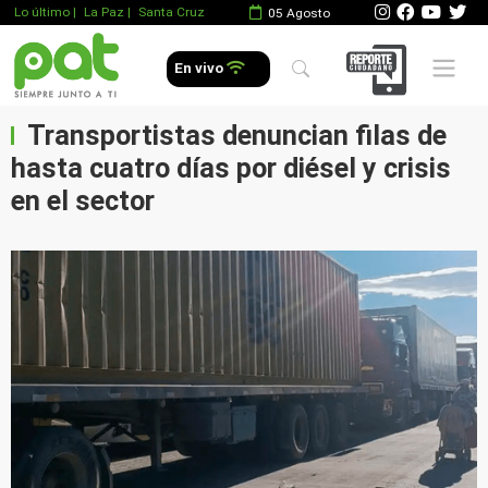
Lo último
|
La Paz |
Santa Cruz
05 Agosto
Mobile 
En vivo
Transportistas denuncian filas de
hasta cuatro días por diésel y crisis
en el sector