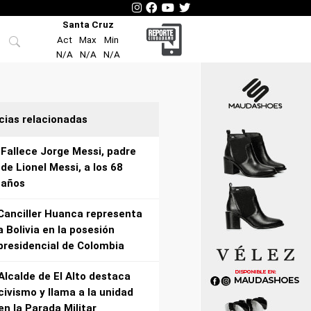
Santa Cruz
Act
Max
Min
N/A
N/A
N/A
cias relacionadas
Fallece Jorge Messi, padre
de Lionel Messi, a los 68
años
Canciller Huanca representa
a Bolivia en la posesión
presidencial de Colombia
Alcalde de El Alto destaca
civismo y llama a la unidad
en la Parada Militar