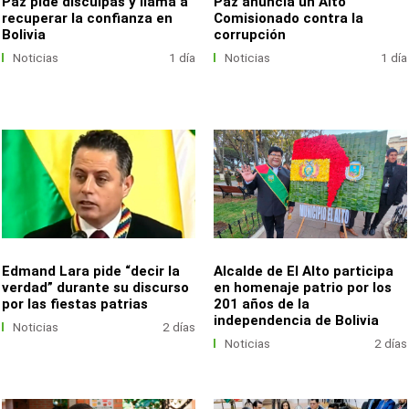
Paz pide disculpas y llama a
Paz anuncia un Alto
recuperar la confianza en
Comisionado contra la
Bolivia
corrupción
Noticias
1 día
Noticias
1 día
Edmand Lara pide “decir la
Alcalde de El Alto participa
verdad” durante su discurso
en homenaje patrio por los
por las fiestas patrias
201 años de la
independencia de Bolivia
Noticias
2 días
Noticias
2 días