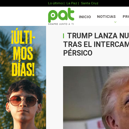
Lo último
|
La Paz |
Santa Cruz
NOTICIAS
PR
INICIO
TRUMP LANZA NU
TRAS EL INTERCAM
PÉRSICO