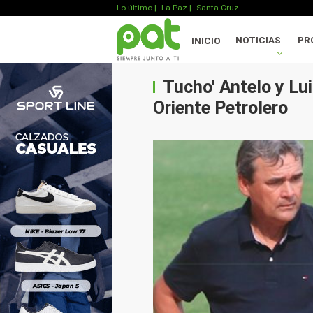
Lo último
|
La Paz |
Santa Cruz
NOTICIAS
PR
INICIO
Tucho' Antelo y Lui
Oriente Petrolero