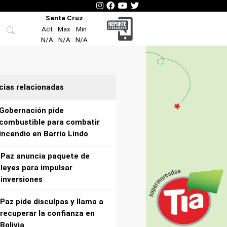
Santa Cruz
Act
Max
Min
N/A
N/A
N/A
cias relacionadas
Gobernación pide
combustible para combatir
incendio en Barrio Lindo
Paz anuncia paquete de
leyes para impulsar
inversiones
Paz pide disculpas y llama a
recuperar la confianza en
Bolivia