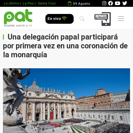
Lo último
|
La Paz |
Santa Cruz
09 Agosto
Mobile 
En vivo
Una delegación papal participará
por primera vez en una coronación de
la monarquía