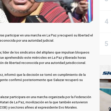
ras participar en una marcha en La Paz y recuperó su libertad el
econocida por una autoridad judicial.
, líder de los sindicatos del altiplano que impulsan bloqueos
fue aprehendido este miércoles en La Paz y liberado horas
ón de libertad reconocida por una autoridad jurisdiccional.
vez, informó que la decisión se tomó en cumplimiento de la
igente confirmó posteriormente que Salazar recuperó su
alazar participara en una marcha organizada por la Federación
tari de La Paz, movilización en la que también estuvieron
(COB) y sectores afines al expresidente Evo Morales.