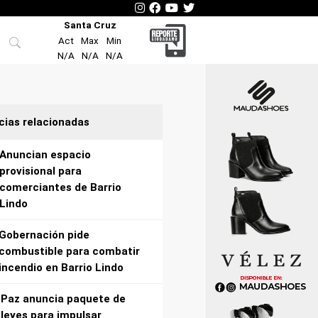
Santa Cruz
Act
Max
Min
N/A
N/A
N/A
cias relacionadas
Anuncian espacio
provisional para
comerciantes de Barrio
Lindo
Gobernación pide
combustible para combatir
incendio en Barrio Lindo
Paz anuncia paquete de
leyes para impulsar