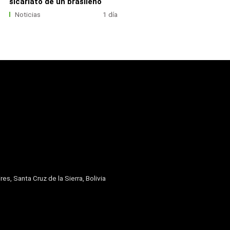
sicariato de un brasileño
Noticias
1 día
res, Santa Cruz de la Sierra, Bolivia