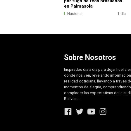
por fuga de reos brasileños
en Palmasola
Nacional
1 día
Sobre Nosotros
Inspirados día a día para dejar huella e
donde nos ven, revelando información
realidad cotidiana, llevando a través de
momentos de alegría, comprendiendo
complacer las expectativas de la aud
Boliviana.