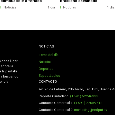
combustible a feriado
brasileño asesinado
Noticias
1 día
Noticias
1 día
NOTICIAS
Tema del día
n cada lugar
Noticias
 sobre la
Deportes
 la pantalla
Espectáculos
 y buscando
CONTACTO
iencia
Av. 26 de Febrero, 2do Anillo, Esq. Prol, Buenos Ai
Reporte Ciudadano:
(+591) 62246333
Contacto Comercial 1:
(+591) 77059713
Contacto Comercial 2:
marketing@redpat.tv