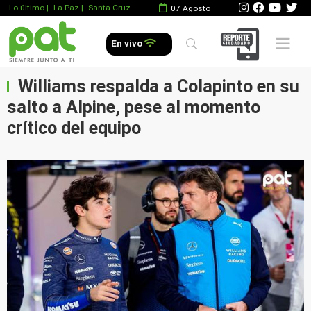
Lo último
|
La Paz |
Santa Cruz
07 Agosto
Mobile 
En vivo
Williams respalda a Colapinto en su
salto a Alpine, pese al momento
crítico del equipo