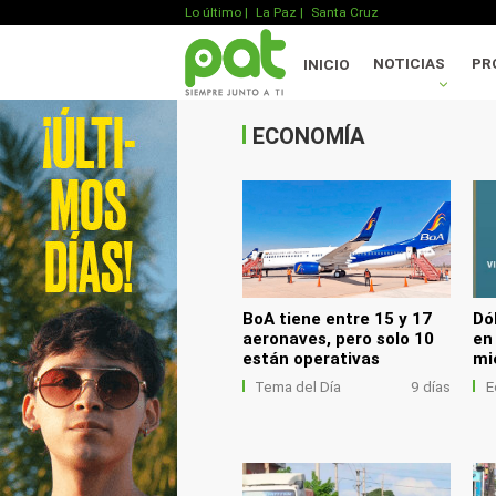
Lo último
|
La Paz |
Santa Cruz
.
NOTICIAS
PR
INICIO
.
.
ECONOMÍA
BoA tiene entre 15 y 17
Dól
aeronaves, pero solo 10
en
están operativas
mi
Tema del Día
9 días
E