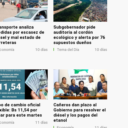
ansporte analiza
Subgobernador pide
didas por escasez de
auditoría al cordón
ésel y mal estado de
ecológico y alerta por 76
rreteras
supuestos dueños
conomía
10 días
Tema del Día
10 días
po de cambio oficial
Cañeros dan plazo al
xible: Bs 11,54 por
Gobierno para resolver el
lar para este martes
diésel y los pagos del
etanol
conomía
11 días
Economía
11 días