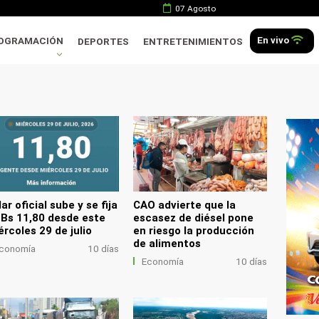
07 Agosto
En vivo
OGRAMACIÓN
DEPORTES
ENTRETENIMIENTOS
.
ar oficial sube y se fija
CAO advierte que la
 Bs 11,80 desde este
escasez de diésel pone
ércoles 29 de julio
en riesgo la producción
de alimentos
conomía
10 días
Economía
10 días