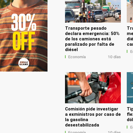
Transporte pesado
Tr
declara emergencia: 50%
me
de los camiones está
di
paralizado por falta de
ca
diésel
E
Economía
10 días
Comisión pide investigar
Ti
a exministros por caso de
fle
la gasolina
dó
desestabilizada
E
Economía
10 días