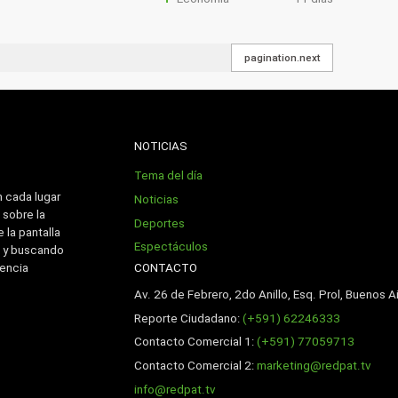
pagination.next
NOTICIAS
Tema del día
n cada lugar
Noticias
 sobre la
Deportes
 la pantalla
Espectáculos
 y buscando
CONTACTO
iencia
Av. 26 de Febrero, 2do Anillo, Esq. Prol, Buenos Ai
Reporte Ciudadano:
(+591) 62246333
Contacto Comercial 1:
(+591) 77059713
Contacto Comercial 2:
marketing@redpat.tv
info@redpat.tv