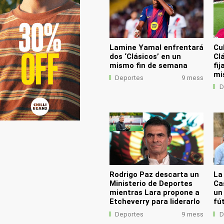
Lamine Yamal enfrentará
Cu
dos ‘Clásicos’ en un
Cl
mismo fin de semana
fi
mi
Deportes
9 mess
D
Rodrigo Paz descarta un
La
Ministerio de Deportes
Ca
mientras Lara propone a
un 
Etcheverry para liderarlo
fú
Deportes
9 mess
D