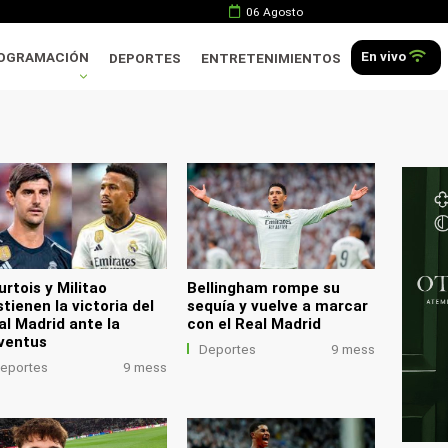
06 Agosto
En vivo
OGRAMACIÓN
DEPORTES
ENTRETENIMIENTOS
.
urtois y Militao
Bellingham rompe su
tienen la victoria del
sequía y vuelve a marcar
al Madrid ante la
con el Real Madrid
ventus
Deportes
9 mess
eportes
9 mess