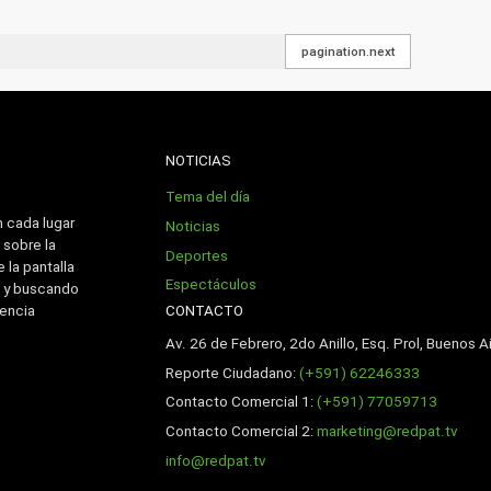
pagination.next
NOTICIAS
Tema del día
n cada lugar
Noticias
 sobre la
Deportes
 la pantalla
Espectáculos
 y buscando
CONTACTO
iencia
Av. 26 de Febrero, 2do Anillo, Esq. Prol, Buenos Ai
Reporte Ciudadano:
(+591) 62246333
Contacto Comercial 1:
(+591) 77059713
Contacto Comercial 2:
marketing@redpat.tv
info@redpat.tv