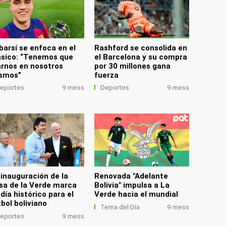
barsí se enfoca en el
Rashford se consolida en
ásico: “Tenemos que
el Barcelona y su compra
jarnos en nosotros
por 30 millones gana
smos”
fuerza
eportes
9 mess
Deportes
9 mess
 inauguración de la
Renovada "Adelante
sa de la Verde marca
Bolivia" impulsa a La
día histórico para el
Verde hacia el mundial
tbol boliviano
Tema del Día
9 mess
eportes
9 mess