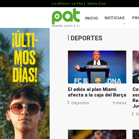
Lo último
|
La Paz |
Santa Cruz
.
NOTICIAS
PR
INICIO
.
.
DEPORTES
El adiós al plan Miami
Co
afecta a la caja del Barça
sos
Re
Deportes
9 mess
Ju
D