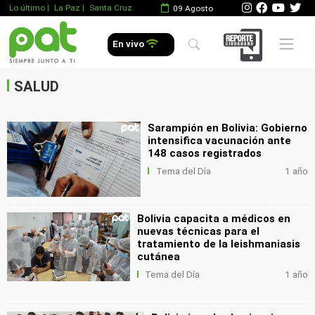
Lo último
|
La Paz |
Santa Cruz
09 Agosto
.
Mobile 
En vivo
.
.
SALUD
Sarampión en Bolivia: Gobierno
intensifica vacunación ante
148 casos registrados
Tema del Día
1 año
Bolivia capacita a médicos en
nuevas técnicas para el
tratamiento de la leishmaniasis
cutánea
Tema del Día
1 año