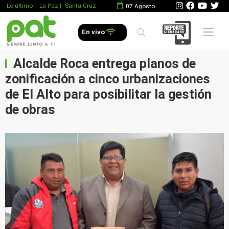
Lo último
|
La Paz |
Santa Cruz
07 Agosto
Mobile 
En vivo
Alcalde Roca entrega planos de
zonificación a cinco urbanizaciones
de El Alto para posibilitar la gestión
de obras