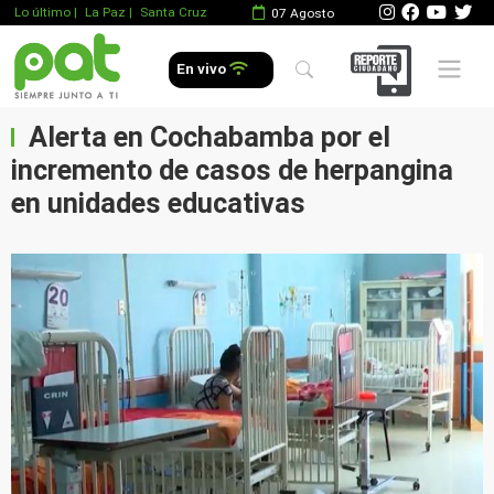
Lo último
|
La Paz |
Santa Cruz
07 Agosto
Mobile 
En vivo
Alerta en Cochabamba por el
incremento de casos de herpangina
en unidades educativas