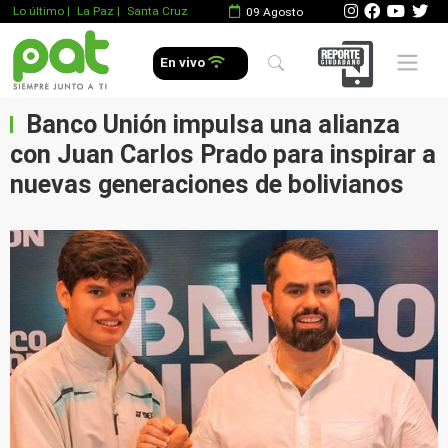
Lo último
|
La Paz |
Santa Cruz
09 Agosto
Mobile 
En vivo
Banco Unión impulsa una alianza
con Juan Carlos Prado para inspirar a
nuevas generaciones de bolivianos