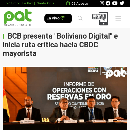
Lo último
|
La Paz |
Santa Cruz
06 Agosto
Mobile 
En vivo
BCB presenta "Boliviano Digital" e
inicia ruta crítica hacia CBDC
mayorista