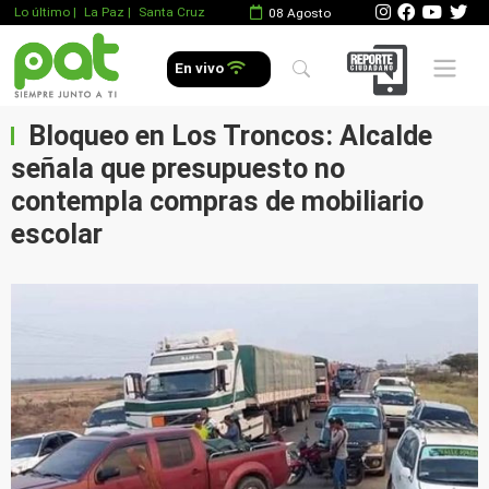
Lo último
|
La Paz |
Santa Cruz
08 Agosto
Mobile 
En vivo
Bloqueo en Los Troncos: Alcalde
señala que presupuesto no
contempla compras de mobiliario
escolar