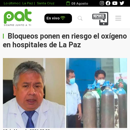
Lo último
|
La Paz |
Santa Cruz
08 Agosto
Mobile 
En vivo
Bloqueos ponen en riesgo el oxígeno
en hospitales de La Paz