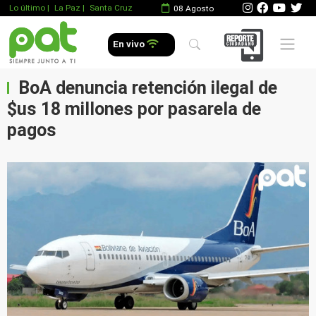
Lo último
|
La Paz |
Santa Cruz
08 Agosto
Mobile 
En vivo
BoA denuncia retención ilegal de
$us 18 millones por pasarela de
pagos