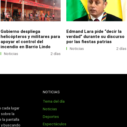
Gobierno despliega
Edmand Lara pide “decir la
helicópteros y militares para
verdad” durante su discurso
apoyar el control del
por las fiestas patrias
incendio en Barrio Lindo
Noticias
2 días
Noticias
2 días
NOTICIAS
Tema del día
n cada lugar
Noticias
 sobre la
Deportes
 la pantalla
Espectáculos
 y buscando