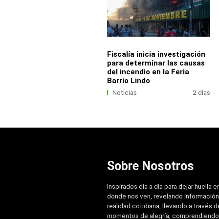
Fiscalía inicia investigación
para determinar las causas
del incendio en la Feria
Barrio Lindo
Noticias
2 días
Sobre Nosotros
Inspirados día a día para dejar huella e
donde nos ven, revelando información
realidad cotidiana, llevando a través de
momentos de alegría, comprendiendo