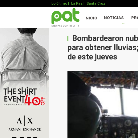
Lo último
|
La Paz |
Santa Cruz
NOTICIAS
PR
INICIO
Bombardearon nube
para obtener lluvias
de este jueves