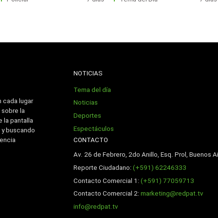
NOTICIAS
Tema del día
n cada lugar
Noticias
 sobre la
Deportes
 la pantalla
Espectáculos
 y buscando
CONTACTO
iencia
Av. 26 de Febrero, 2do Anillo, Esq. Prol, Buenos Ai
Reporte Ciudadano:
(+591) 62246333
Contacto Comercial 1:
(+591) 77059713
Contacto Comercial 2:
marketing@redpat.tv
info@redpat.tv