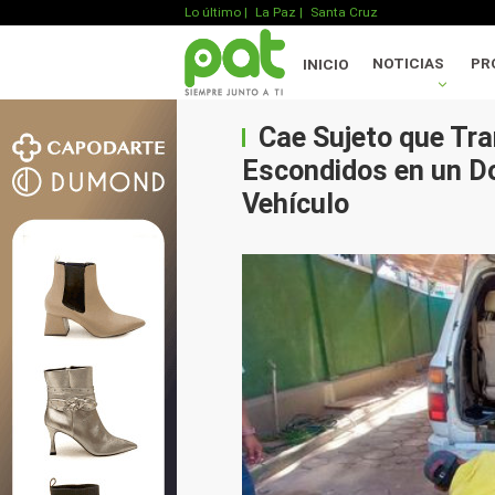
Lo último
|
La Paz |
Santa Cruz
NOTICIAS
PR
INICIO
Cae Sujeto que Tra
Escondidos en un Do
Vehículo