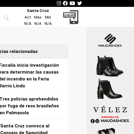
Santa Cruz
Act
Max
Min
N/A
N/A
N/A
cias relacionadas
Fiscalía inicia investigación
para determinar las causas
del incendio en la Feria
Barrio Lindo
Tres policías aprehendidos
por fuga de reos brasileños
en Palmasola
Santa Cruz convoca al
Consejo de Seguridad