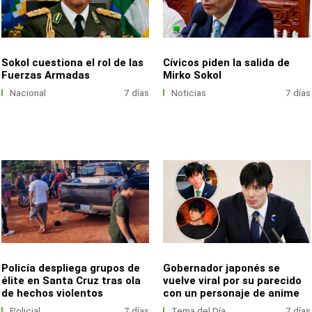
Sokol cuestiona el rol de las
Cívicos piden la salida de
Fuerzas Armadas
Mirko Sokol
Nacional
7 días
Noticias
7 días
Policía despliega grupos de
Gobernador japonés se
élite en Santa Cruz tras ola
vuelve viral por su parecido
de hechos violentos
con un personaje de anime
Policial
7 días
Tema del Día
7 días